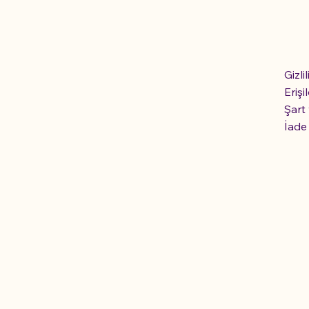
Gizli
Erişil
Şart
İade 