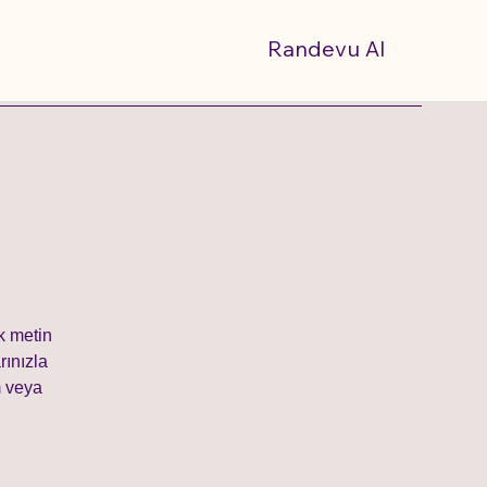
Randevu Al
k metin
rınızla
m veya