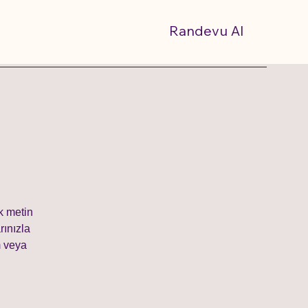
Randevu Al
k metin
rınızla
m veya