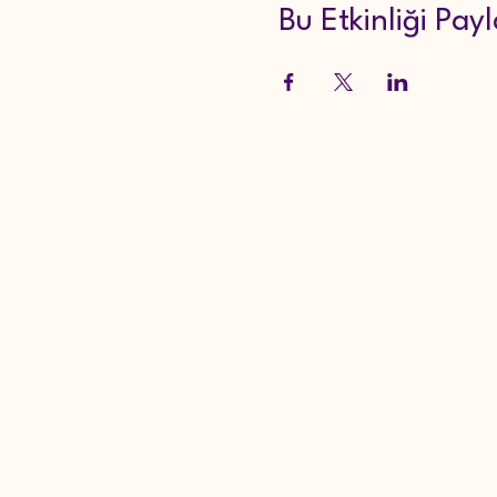
Bu Etkinliği Pay
ACA
ACA