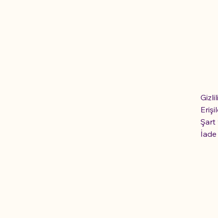
Gizli
Erişil
Şart
İade 